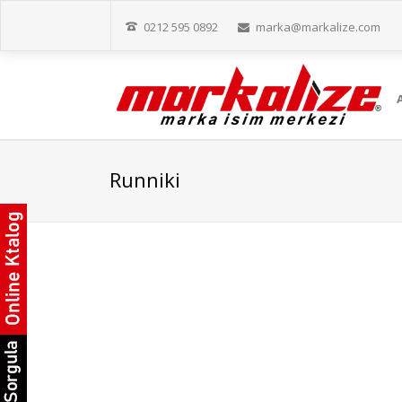
0212 595 0892
marka@markalize.com
Runniki