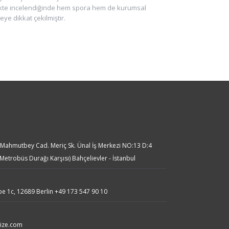
likte incelendiğinde hem spora hem de kurumsal
teye dikkat çekilmiştir.
:
. Mahmutbey Cad. Meriç Sk. Ünal İş Merkezi NO:13 D:4
 Metrobüs Durağı Karşısı) Bahçelievler - İstanbul
:
be 1c, 12689 Berlin
+49 173 547 90 10
ize.com