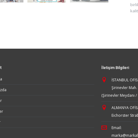
bir
kali
R
İletişim Bilgileri
fa
İSTANBUL OFİS
Şirinevler Mah
ızda
(Şirinevler Meydanı /
r
ALMANYA OFİS
er
Eichorster Stra
r
Email:
marka@markal