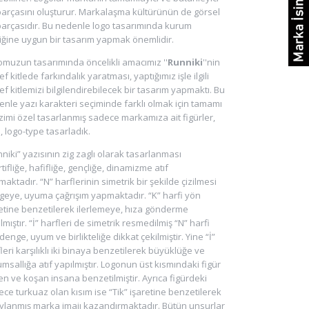
parçasını oluşturur. Markalaşma kültürünün de görsel
parçasıdır. Bu nedenle logo tasarımında kurum
iğine uygun bir tasarım yapmak önemlidir.
muzun tasarımında öncelikli amacımız ''
Runniki
''nin
f kitlede farkındalık yaratması, yaptığımız işle ilgili
f kitlemizi bilgilendirebilecek bir tasarım yapmaktı. Bu
nle yazı karakteri seçiminde farklı olmak için tamamı
izimi özel tasarlanmış sadece markamıza ait figürler,
, logo-type tasarladık.
niki” yazısının zig zaglı olarak tasarlanması
tifliğe, hafifliğe, gençliğe, dinamizme atıf
aktadır. “N” harflerinin simetrik bir şekilde çizilmesi
geye, uyuma çağrışım yapmaktadır. “K” harfi yön
etine benzetilerek ilerlemeye, hıza gönderme
lmıştır. “İ” harfleri de simetrik resmedilmiş “N” harfi
 denge, uyum ve birlikteliğe dikkat çekilmiştir. Yine “İ”
leri karşılıklı iki binaya benzetilerek büyüklüğe ve
msallığa atıf yapılmıştır. Logonun üst kısmındaki figür
n ve koşan insana benzetilmiştir. Ayrıca figürdeki
ce turkuaz olan kısım ise “Tik” işaretine benzetilerek
ylanmış marka imajı kazandırmaktadır. Bütün unsurlar