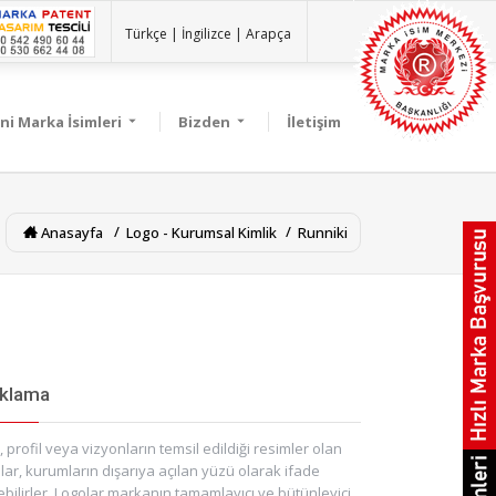
Türkçe |
İngilizce |
Arapça
ni Marka İsimleri
Bizden
İletişim
Anasayfa
Logo - Kurumsal Kimlik
Runniki
ıklama
, profil veya vizyonların temsil edildiği resimler olan
lar, kurumların dışarıya açılan yüzü olarak ifade
ebilirler. Logolar markanın tamamlayıcı ve bütünleyici