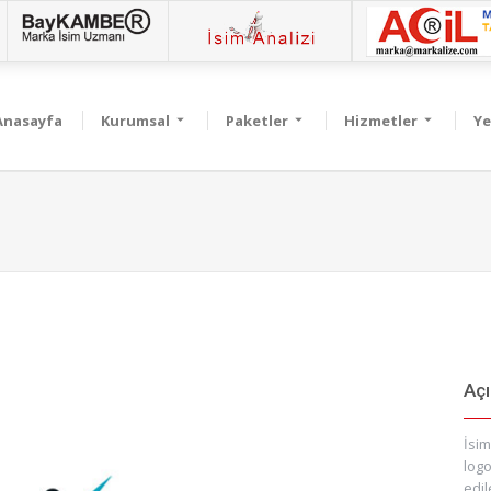
Anasayfa
Kurumsal
Paketler
Hizmetler
Ye
Aç
İsim
logo
edil