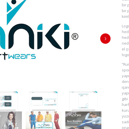
bir 
bir 
kiml
Logo
hede
hede
nede
el ç
logo
“Run
spor
yapm
den
işar
yapı
gibi
harf
kuru
yüze
sade
ona