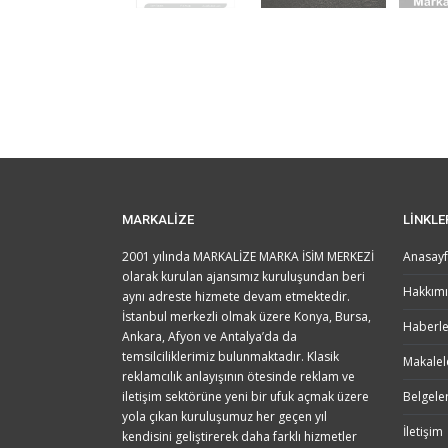
MARKALİZE
LİNKLE
2001 yılında MARKALİZE MARKA İSİM MERKEZİ
Anasay
olarak kurulan ajansımız kuruluşundan beri
Hakkım
aynı adreste hizmete devam etmektedir.
İstanbul merkezli olmak üzere Konya, Bursa,
Haberle
Ankara, Afyon ve Antalya’da da
temsilciliklerimiz bulunmaktadır. Klasik
Makalel
reklamcılık anlayışının ötesinde reklam ve
iletişim sektörüne yeni bir ufuk açmak üzere
Belgele
yola çıkan kuruluşumuz her geçen yıl
İletişim
kendisini geliştirerek daha farklı hizmetler