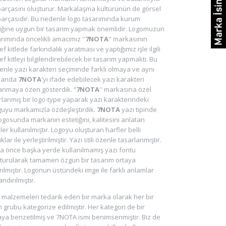
parçasını oluşturur. Markalaşma kültürünün de görsel
parçasıdır. Bu nedenle logo tasarımında kurum
liğine uygun bir tasarım yapmak önemlidir. Logomuzun
rımında öncelikli amacımız ''
7NOTA
'' markasının
f kitlede farkındalık yaratması ve yaptığımız işle ilgili
f kitleyi bilgilendirebilecek bir tasarım yapmaktı. Bu
nle yazı karakteri seçiminde farklı olmaya ve aynı
manda
7NOTA
'yı ifade edebilecek yazı karakteri
lanmaya özen gösterdik. “
7NOTA
'' markasına özel
lanmış bir logo-type yaparak yazı karakterindeki
guyu markamızla özdeşleştirdik.
7NOTA
yazı tipinde
ogosunda markanın estetiğini, kalitesini anlatan
iler kullanılmıştır. Logoyu oluşturan harfler belli
ıklar ile yerleştirilmiştir. Yazı stili özenle tasarlanmıştır.
a önce başka yerde kullanılmamış yazı fontu
şturularak tamamen özgün bir tasarım ortaya
rılmıştır. Logonun üstündeki imge ile farklı anlamlar
ndırılmıştır.
 malzemeleri tedarik eden bir marka olarak her bir
 grubu kategorize edilmiştir. Her kategori de bir
ya benzetilmiş ve 7NOTA ismi benimsenmiştir. Biz de