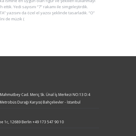
a ismine en uygun olan figür ve şekilleri kullanmayı
ih ettik. Yedi sayısını “7” rakamı ile simgeleştirdik.
A” yazısını da özel el yazısı şeklinde tasarladık. “O”
ini de müzik (
:
. Mahmutbey Cad. Meriç Sk. Ünal İş Merkezi NO:13 D:4
 Metrobüs Durağı Karşısı) Bahçelievler - İstanbul
:
be 1c, 12689 Berlin
+49 173 547 90 10