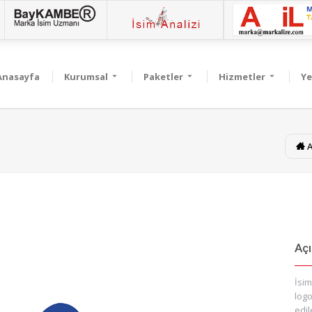
Anasayfa
Kurumsal
Paketler
Hizmetler
Ye
A
Aç
İsim
logo
edil