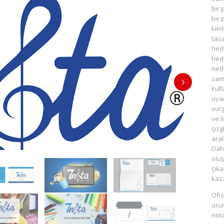
bir 
bir 
kim
tasa
hede
hede
nede
za
kul
uyar
vur
ve l
çizg
aral
Dah
olu
çıka
kaza
Ofis
ürün
nota