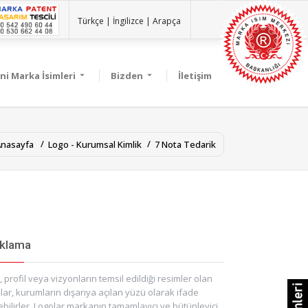
Türkçe |
İngilizce |
Arapça
ni Marka İsimleri
Bizden
İletişim
nasayfa
Logo - Kurumsal Kimlik
7 Nota Tedarik
ıklama
, profil veya vizyonların temsil edildiği resimler olan
lar, kurumların dışarıya açılan yüzü olarak ifade
ebilirler. Logolar markanın tamamlayıcı ve bütünleyici