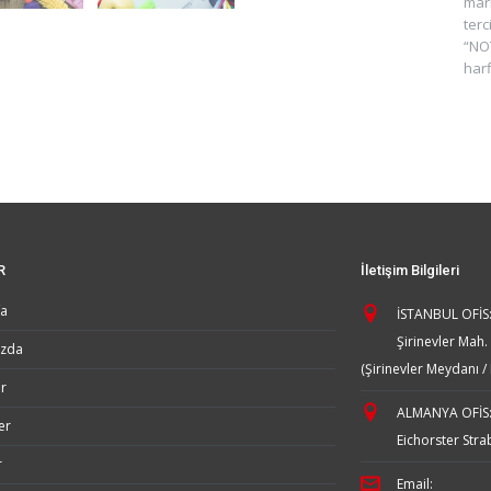
mark
terc
“NOT
harf
R
İletişim Bilgileri
fa
İSTANBUL OFİS
Şirinevler Mah
ızda
(Şirinevler Meydanı /
r
ALMANYA OFİS
er
Eichorster Stra
r
Email: